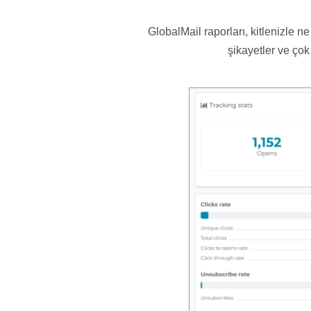
GlobalMail raporları, kitlenizle n
şikayetler ve çok 