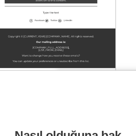
Nasıl olduğuna bak