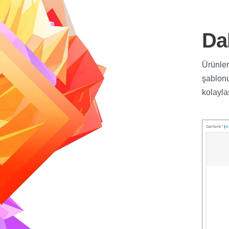
Da
Ürünler
şablonu
kolaylaş