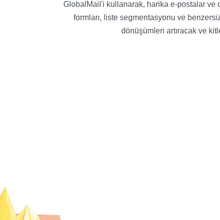
GlobalMail'i kullanarak, harika e-postalar v
formları, liste segmentasyonu ve benzersiz 
dönüşümleri artıracak ve kitl