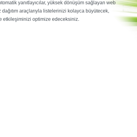
e otomatik yanıtlayıcılar, yüksek dönüşüm sağlayan web
dağıtım araçlarıyla listelerinizi kolayca büyütecek,
e etkileşiminizi optimize edeceksiniz.