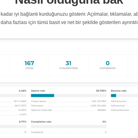
e kadar iyi bağlantı kurduğunuzu gösterir. Açılmalar, tıklamalar, a
daha fazlası için tümü basit ve net bir şekilde gösterilen ayrıntılı 